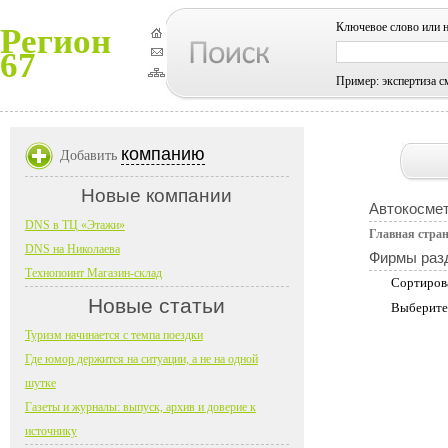
Ключевое слово или 
Регион
67
Пример: экспертиза с
компанию
Добавить
Новые компании
Автокосмет
DNS в ТЦ «Этажи»
Главная стра
DNS на Николаева
Фирмы раз
Технопоинт Магазин-склад
Сортиров
Новые статьи
Выберите
Туризм начинается с темпа поездки
Где юмор держится на ситуации, а не на одной
шутке
Газеты и журналы: выпуск, архив и доверие к
источнику