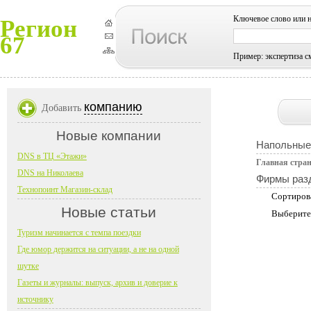
Ключевое слово или 
Регион
67
Пример: экспертиза с
компанию
Добавить
Новые компании
Напольные
DNS в ТЦ «Этажи»
Главная стра
DNS на Николаева
Фирмы раз
Технопоинт Магазин-склад
Сортиров
Новые статьи
Выберите
Туризм начинается с темпа поездки
Где юмор держится на ситуации, а не на одной
шутке
Газеты и журналы: выпуск, архив и доверие к
источнику