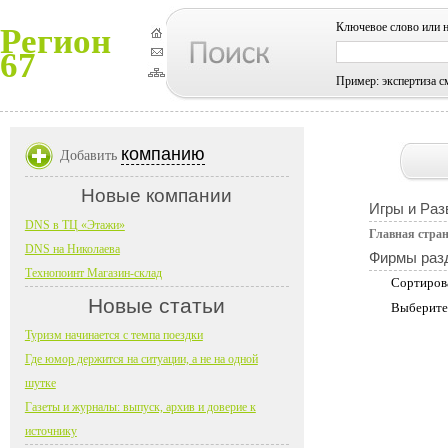
Ключевое слово или 
Регион
67
Пример: экспертиза с
компанию
Добавить
Новые компании
Игры и Раз
DNS в ТЦ «Этажи»
Главная стра
DNS на Николаева
Фирмы раз
Технопоинт Магазин-склад
Сортиров
Новые статьи
Выберите
Туризм начинается с темпа поездки
Где юмор держится на ситуации, а не на одной
шутке
Газеты и журналы: выпуск, архив и доверие к
источнику