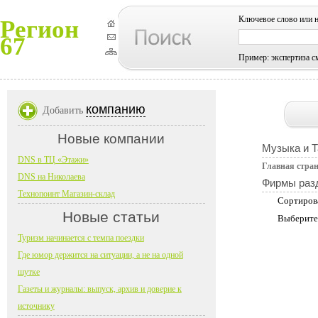
Ключевое слово или 
Регион
67
Пример: экспертиза с
компанию
Добавить
Новые компании
Музыка и 
DNS в ТЦ «Этажи»
Главная стра
DNS на Николаева
Фирмы раз
Технопоинт Магазин-склад
Сортиров
Новые статьи
Выберите
Туризм начинается с темпа поездки
Где юмор держится на ситуации, а не на одной
шутке
Газеты и журналы: выпуск, архив и доверие к
источнику