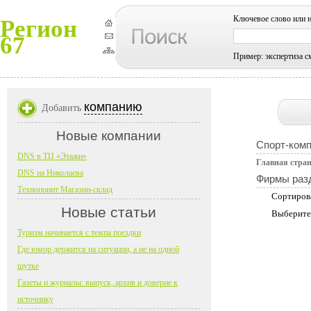
Ключевое слово или 
Регион
67
Пример: экспертиза с
компанию
Добавить
Новые компании
Спорт-комп
DNS в ТЦ «Этажи»
Главная стра
DNS на Николаева
Фирмы раз
Технопоинт Магазин-склад
Сортиров
Новые статьи
Выберите
Туризм начинается с темпа поездки
Где юмор держится на ситуации, а не на одной
шутке
Газеты и журналы: выпуск, архив и доверие к
источнику